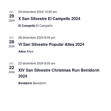
v
s
e
c
e
t
l
e
a
g
a
29 diciembre 2024 10:00 am
DIC
e
g
r
29
a
X San Silvestre El Campello 2024
c
a
2024
c
c
El Campello
El Campello
c
i
i
i
ó
o
28 diciembre 2024 8:00 pm
DIC
28
ó
n
n
VI San Silvestre Popular Altea 2024
2024
d
n
a
Altea
Altea
e
d
r
v
e
f
22 diciembre 2024 8:00 am
DIC
i
22
e
b
XIV San Silvestre Christmas Run Benidorm
2024
s
c
2024
ú
t
h
s
Benidorm
Benidorm
a
a
q
s
.
u
d
e
e
E