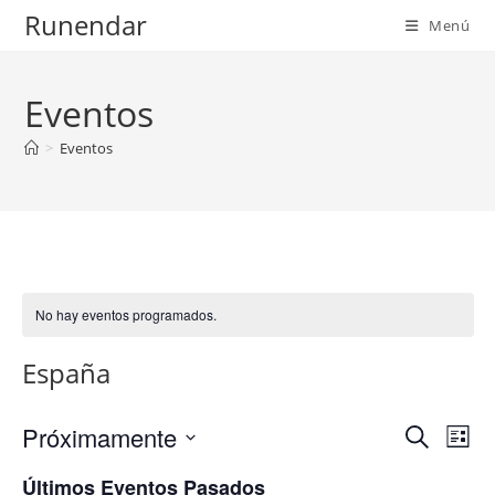
Ir
Runendar
Menú
al
contenido
Eventos
>
Eventos
No hay eventos programados.
España
Próximamente
N
N
B
L
a
u
a
S
i
Últimos Eventos Pasados
s
v