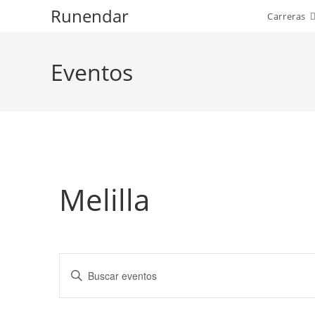
Ir
Runendar
Carreras
al
contenido
Eventos
Melilla
N
I
a
n
v
t