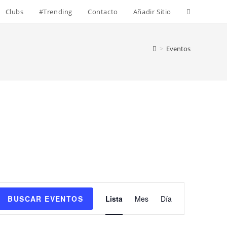
Alternar
Clubs
#Trending
Contacto
Añadir Sitio
búsqueda
>
Eventos
de
la
web
N
BUSCAR EVENTOS
Lista
Mes
Día
a
v
e