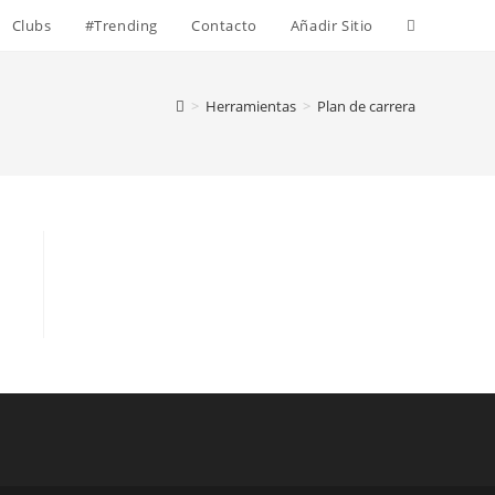
Alternar
Clubs
#Trending
Contacto
Añadir Sitio
búsqueda
>
Herramientas
>
Plan de carrera
de
la
web