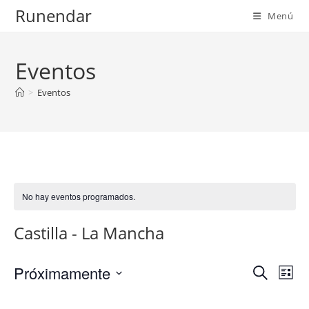
Ir
Runendar
Menú
al
contenido
Eventos
>
Eventos
No hay eventos programados.
Castilla - La Mancha
Próximamente
N
N
B
L
a
u
a
S
i
s
v